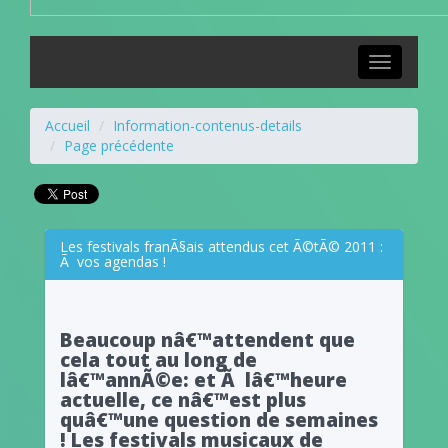
Toggle
navigation
Accueil
Information-contenus-details
Page précédente
Les festivals franÃ§ais attendus cet Ã©tÃ© 2011 :
Ã vos agendas !
Beaucoup nâ€™attendent que
cela tout au long de
lâ€™annÃ©e: et Ã lâ€™heure
actuelle, ce nâ€™est plus
quâ€™une question de semaines
! Les festivals musicaux de