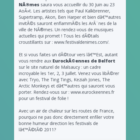
NÃ®mes
saura vous accueillir du 30 Juin au 23
AoÃ»t. Les artistes tels que Paul Kalkbrenner,
Supertramp, Akon, Ben Harper et bien dâ€™autres
invitÃ©s sauront enflammÃ©s les ArÃ¨nes de la
ville de NÃ®mes. Un rendez-vous de musiques
actuelles qui promet ! Tous les dÃ©tails
croustillants sur : www.festivaldenimes.com/.
Et si vous faites un dÃ©tour vers lâ€™Est, autant
vous rendre aux
EurockÃ©ennes de Belfort
sur le site naturel de Malsaucy : un cadre
incroyable les 1er, 2, 3 Juillet. Venez vous libÃ©rer
avec Tryo, The Ting Tings, Keziah Jones, The
Arctic Monkeys et dâ€™autres qui sauront vous
porter. Rendez-vous sur : www.eurockeennes.fr
pour un festival de folie !
Avec un air de chaleur sur les routes de France,
pourquoi ne pas donc directement enfiler votre
bonne humeur direction les festivals de
lâ€™Ã©tÃ© 2011?