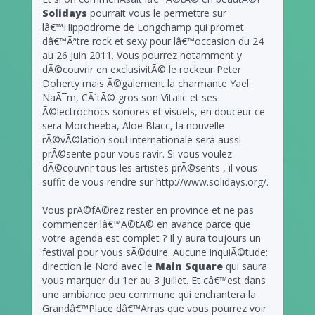
Solidays
pourrait vous le permettre sur
lâ€™Hippodrome de Longchamp qui promet
dâ€™Ãªtre rock et sexy pour lâ€™occasion du 24
au 26 Juin 2011. Vous pourrez notamment y
dÃ©couvrir en exclusivitÃ© le rockeur Peter
Doherty mais Ã©galement la charmante Yael
NaÃ¯m, CÃ´tÃ© gros son Vitalic et ses
Ã©lectrochocs sonores et visuels, en douceur ce
sera Morcheeba, Aloe Blacc, la nouvelle
rÃ©vÃ©lation soul internationale sera aussi
prÃ©sente pour vous ravir. Si vous voulez
dÃ©couvrir tous les artistes prÃ©sents , il vous
suffit de vous rendre sur http://www.solidays.org/.
Vous prÃ©fÃ©rez rester en province et ne pas
commencer lâ€™Ã©tÃ© en avance parce que
votre agenda est complet ? Il y aura toujours un
festival pour vous sÃ©duire. Aucune inquiÃ©tude:
direction le Nord avec le
Main Square
qui saura
vous marquer du 1er au 3 Juillet. Et câ€™est dans
une ambiance peu commune qui enchantera la
Grandâ€™Place dâ€™Arras que vous pourrez voir