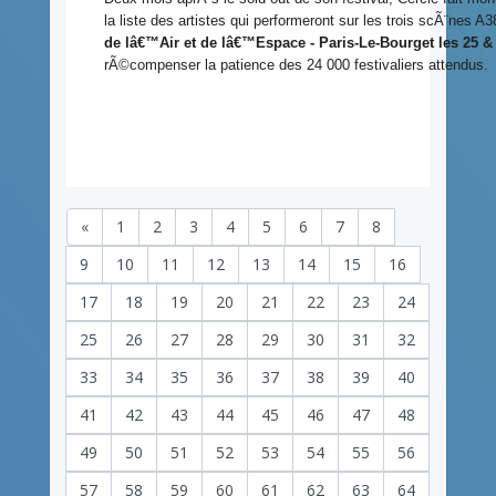
la liste des artistes qui performeront sur les trois scÃ¨nes 
de lâ€™Air et de lâ€™Espace - Paris-Le-Bourget les 25 &
rÃ©compenser la patience des 24 000 festivaliers attendus.
«
1
2
3
4
5
6
7
8
9
10
11
12
13
14
15
16
17
18
19
20
21
22
23
24
25
26
27
28
29
30
31
32
33
34
35
36
37
38
39
40
41
42
43
44
45
46
47
48
49
50
51
52
53
54
55
56
57
58
59
60
61
62
63
64