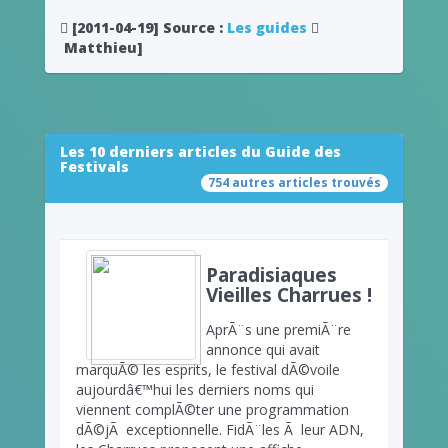
[2011-04-19]
Source :
Les guides
Matthieu]
Les 10 derniers articles du Guide des
Festivals
754 autres articles trouvés
Paradisiaques
Vieilles Charrues !
AprÃ¨s une premiÃ¨re
annonce qui avait
marquÃ© les esprits, le festival dÃ©voile
aujourdâ€™hui les derniers noms qui
viennent complÃ©ter une programmation
dÃ©jÃ exceptionnelle. FidÃ¨les Ã leur ADN,