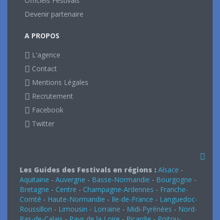
Officiels Festivals
Devenir partenaire
A PROPOS
L'agence
Contact
Mentions Légales
Recrutement
Facebook
Twitter
Les Guides des Festivals en régions :
Alsace
-
Aquitaine
-
Auvergne
-
Basse-Normandie
-
Bourgogne
-
Bretagne
-
Centre
-
Champagne-Ardennes
-
Franche-
Comté
-
Haute-Normandie
-
Ile-de-France
-
Languedoc-
Roussillon
-
Limousin
-
Lorraine
-
Midi-Pyrénées
-
Nord-
Pas-de-Calais
-
Pays de la Loire
-
Picardie
-
Poitou-