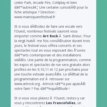
Linkin Park, Arcade Fire, Coldplay et bien
dâ€™autresâ€¦ Une certaine curiositÃ© pour la
fiche artistique ? Direction :
www.mainsquarefestival.fr
Et si vous dÃ©cidez de faire une escale vers
l'Ouest, nombreux festivals sauront vous
emporter comme
Art Rock
Ã Saint-Brieuc. Pour
la vingt-huitiÃ¨me fois consÃ©cutive durant trois
jours, le festival vous offrira concerts et ses
spectacles tout en vous exposant des Å“uvres
dâ€™arts contemporain et des installations
vidÃ©o. Une partie de la programmation, comme
les expos et spectacles de rue sera gratuite alors
profitez-en les 9,10,11 et 12 Juin prochains pour
une touche estivale avancÃ©e. Le dÃ©tail de la
programmation est Ã retrouver sur
www.artrock.org . Artrock nâ€™a pas apaisÃ©
votre faim ? Pas dâ€™inquiÃ©tude !
Et si vous vous plaisez Ã l'Ouest, restez-y car
vous y rencontrerez
Les Francofolies
, un