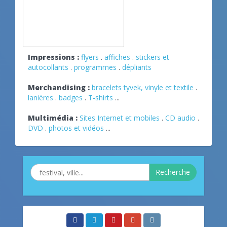
Impressions :
flyers
.
affiches
.
stickers et
autocollants
.
programmes
.
dépliants
Merchandising :
bracelets tyvek, vinyle et textile
.
lanières
.
badges
.
T-shirts
...
Multimédia :
Sites Internet et mobiles
.
CD audio
.
DVD
.
photos et vidéos
...
Recherche