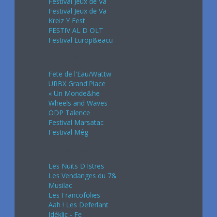
Festival Jeux de Va
Festival Jeux de Va
Kreiz Y Fest
FESTIV AL D OLT
Festival Europ&eacu
Juin 2024
Fete de l'Eau/Wattw
URBX Grand'Place
« Un Monde&he
Wheels and Waves
ODP Talence
Festival Marsatac
Festival Még
Juillet 2024
Les Nuits D'Istres
Les Vendanges du 7&
Musilac
Les Francofolies
Aah ! Les Deferlant
Idéklic - Fe