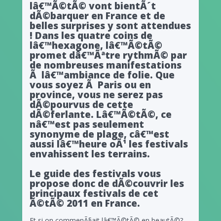
lâ€™Ã©tÃ© vont bientÃ´t
dÃ©barquer en France et de
belles surprises y sont attendues
! Dans les quatre coins de
lâ€™hexagone, lâ€™Ã©tÃ©
promet dâ€™Ãªtre rythmÃ© par
de nombreuses manifestations
Ã lâ€™ambiance de folie. Que
vous soyez Ã Paris ou en
province, vous ne serez pas
dÃ©pourvus de cette
dÃ©ferlante. Lâ€™Ã©tÃ©, ce
nâ€™est pas seulement
synonyme de plage, câ€™est
aussi lâ€™heure oÃ¹ les festivals
envahissent les terrains.
Le guide des festivals vous
propose donc de dÃ©couvrir les
principaux festivals de cet
Ã©tÃ© 2011 en France.
Et si on commenÃ§ait lâ€™Ã©tÃ© en beautÃ©?