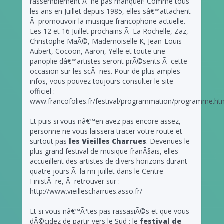
rassemblement Ã ne pas manquer! Comme tous
les ans en Juillet depuis 1985, elles sâ€™attachent
Ã promouvoir la musique francophone actuelle.
Les 12 et 16 Juillet prochains Ã La Rochelle, Zaz,
Christophe MaÃ©, Mademoiselle K, Jean-Louis
Aubert, Cocoon, Aaron, Yelle et toute une
panoplie dâ€™artistes seront prÃ©sents Ã cette
occasion sur les scÃ¨nes. Pour de plus amples
infos, vous pouvez toujours consulter le site
officiel :
www.francofolies.fr/festival/programmation/programme.htm
Et puis si vous nâ€™en avez pas encore assez,
personne ne vous laissera tracer votre route et
surtout pas
les Vieilles Charrues
. Devenues le
plus grand festival de musique franÃ§ais, elles
accueillent des artistes de divers horizons durant
quatre jours Ã la mi-juillet dans le Centre-
FinistÃ¨re, Ã retrouver sur :
http://www.vieillescharrues.asso.fr/
Et si vous nâ€™Ãªtes pas rassasiÃ©s et que vous
dÃ©cidez de partir vers le Sud : le
festival de