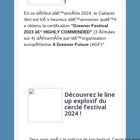
!
En ce dÃ©but dâ€™annÃ©e 2024, le Cabaret
Vert est trÃ¨s heureux dâ€™annoncer quâ€™il
a obtenu la certification
"Greener Festival
2023 â€“ HIGHLY COMMENDED"
(3 Ã©toiles
sur 4) dÃ©cernÃ©e par lâ€™organisation
europÃ©enne
A Greener Future
(AGF)*.
Découvrez le line
up explosif du
cercle festival
2024 !
Deux mois aprÃ¨s le sold out de son festival, Cercle fait mon