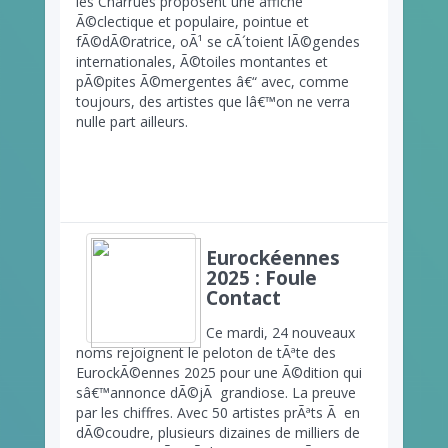
les Charrues proposent une affiche
Ã©clectique et populaire, pointue et
fÃ©dÃ©ratrice, oÃ¹ se cÃ´toient lÃ©gendes
internationales, Ã©toiles montantes et
pÃ©pites Ã©mergentes â€“ avec, comme
toujours, des artistes que lâ€™on ne verra
nulle part ailleurs.
Eurockéennes
2025 : Foule
Contact
Ce mardi, 24 nouveaux
noms rejoignent le peloton de tÃªte des
EurockÃ©ennes 2025 pour une Ã©dition qui
sâ€™annonce dÃ©jÃ grandiose. La preuve
par les chiffres. Avec 50 artistes prÃªts Ã en
dÃ©coudre, plusieurs dizaines de milliers de