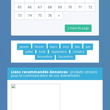
65
66
67
68
69
70
71
72
73
74
75
76
»
Haut de page
Janvier
Février
Mars
Avril
Mai
Juin
Juillet
Août
Septembre
Octobre
Novembre
Decembre
Liens recommandés Annonces
: produits services
pour la communication de vos événements