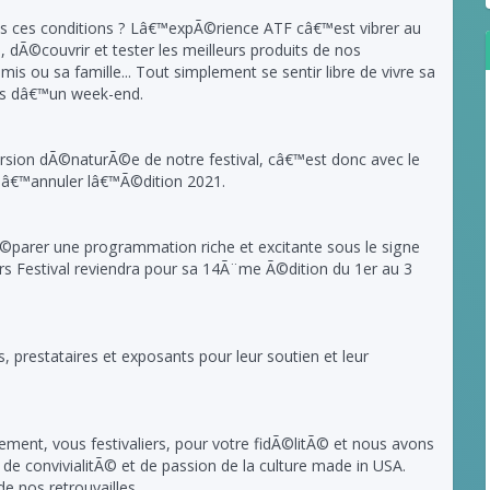
ces conditions ? Lâ€™expÃ©rience ATF câ€™est vibrer au
 dÃ©couvrir et tester les meilleurs produits de nos
mis ou sa famille... Tout simplement se sentir libre de vivre sa
ps dâ€™un week-end.
rsion dÃ©naturÃ©e de notre festival, câ€™est donc avec le
 dâ€™annuler lâ€™Ã©dition 2021.
©parer une programmation riche et excitante sous le signe
s Festival reviendra pour sa 14Ã¨me Ã©dition du 1er au 3
, prestataires et exposants pour leur soutien et leur
ment, vous festivaliers, pour votre fidÃ©litÃ© et nous avons
 de convivialitÃ© et de passion de la culture made in USA.
 nos retrouvailles.