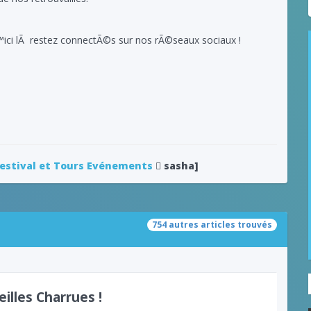
™ici lÃ restez connectÃ©s sur nos rÃ©seaux sociaux !
estival et Tours Evénements
sasha]
754 autres articles trouvés
eilles Charrues !