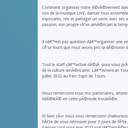
Comment organiser notre Ã©vÃ©nement dans 
son de la musique LIVE, danser tous ensemble,
exposants, rire et partager un verre avec ses a
passion, son propre rÃªve amÃ©ricain le tem
Il nâ€™est pas question dâ€™organiser une ve
cÅ“ur lourd que nous avons pris la dÃ©cision
Tout le staff sâ€™active dÃ©jÃ pour vous prÃ
de la culture amÃ©ricaine. Lâ€™American Tour
juillet 2022 au Parc Expo de Tours.
Nous remercions tous nos partenaires, artistes
fidÃ©litÃ© en cette pÃ©riode troublÃ©e.
Et bien sÃ»r nous vous remercions chaleureuse
hÃ¢te de vous retrouver pour 3 jours de fÃªte,
Faisons tout pour que 2022 soit lâ€™annÃ©e de