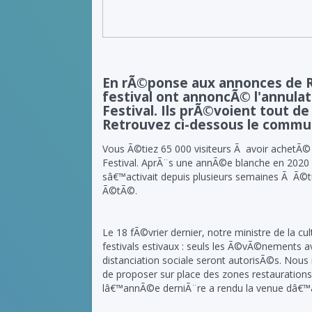
En rÃ©ponse aux annonces de Ro
festival ont annoncÃ© l'annulat
Festival. Ils prÃ©voient tout 
Retrouvez ci-dessous le commu
Vous Ã©tiez 65 000 visiteurs Ã avoir achetÃ©
Festival. AprÃ¨s une annÃ©e blanche en 2020 d
sâ€™activait depuis plusieurs semaines Ã Ã©tu
Ã©tÃ©.
Le 18 fÃ©vrier dernier, notre ministre de la 
festivals estivaux : seuls les Ã©vÃ©nements a
distanciation sociale seront autorisÃ©s. Nous
de proposer sur place des zones restaurations
lâ€™annÃ©e derniÃ¨re a rendu la venue dâ€™arti