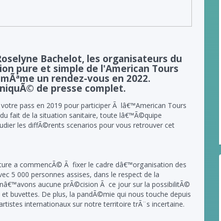
selyne Bachelot, les organisateurs du
ion pure et simple de l'American Tours
de mÃªme un rendez-vous en 2022.
niquÃ© de presse complet.
 votre pass en 2019 pour participer Ã lâ€™American Tours
u fait de la situation sanitaire, toute lâ€™Ã©quipe
dier les diffÃ©rents scenarios pour vous retrouver cet
culture a commencÃ© Ã fixer le cadre dâ€™organisation des
vec 5 000 personnes assises, dans le respect de la
 nâ€™avons aucune prÃ©cision Ã ce jour sur la possibilitÃ©
 et buvettes. De plus, la pandÃ©mie qui nous touche depuis
stes internationaux sur notre territoire trÃ¨s incertaine.