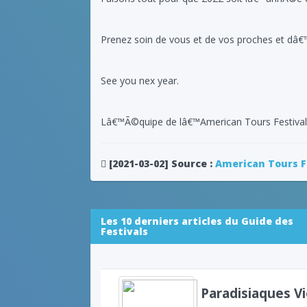
Prenez soin de vous et de vos proches et dâ€
See you nex year.
Lâ€™Ã©quipe de lâ€™American Tours Festival
[2021-03-02]
Source :
American Tours F
Les 10 derniers articles du Guide des
Festivals
Paradisiaques Vi