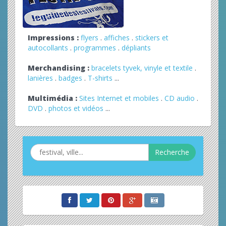
Impressions :
flyers
.
affiches
.
stickers et
autocollants
.
programmes
.
dépliants
Merchandising :
bracelets tyvek, vinyle et textile
.
lanières
.
badges
.
T-shirts
...
Multimédia :
Sites Internet et mobiles
.
CD audio
.
DVD
.
photos et vidéos
...
Recherche