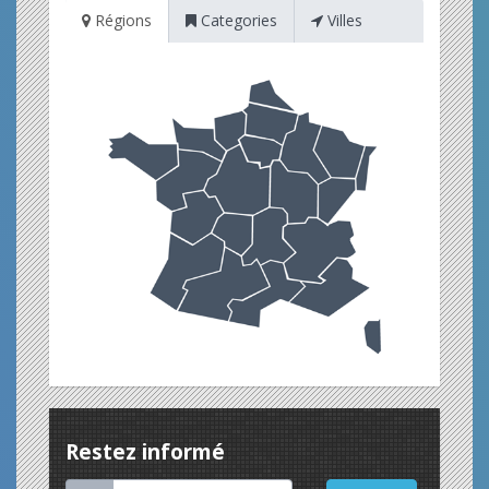
Régions
Categories
Villes
Restez informé