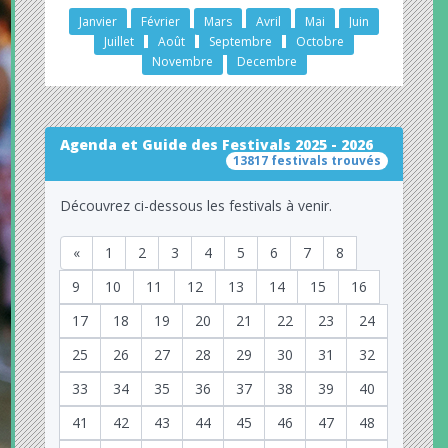
Janvier
Février
Mars
Avril
Mai
Juin
Juillet
Août
Septembre
Octobre
Novembre
Decembre
Agenda et Guide des Festivals 2025 - 2026
13817 festivals trouvés
Découvrez ci-dessous les festivals à venir.
«
1
2
3
4
5
6
7
8
9
10
11
12
13
14
15
16
17
18
19
20
21
22
23
24
25
26
27
28
29
30
31
32
33
34
35
36
37
38
39
40
41
42
43
44
45
46
47
48