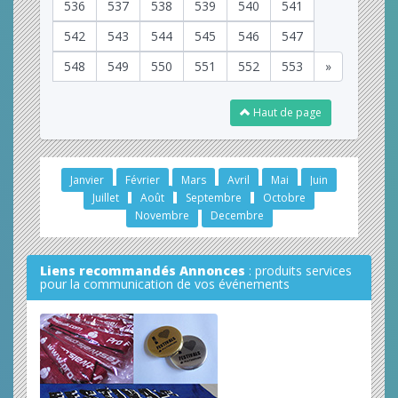
536
537
538
539
540
541
542
543
544
545
546
547
548
549
550
551
552
553
»
Haut de page
Janvier
Février
Mars
Avril
Mai
Juin
Juillet
Août
Septembre
Octobre
Novembre
Decembre
Liens recommandés Annonces
: produits services
pour la communication de vos événements