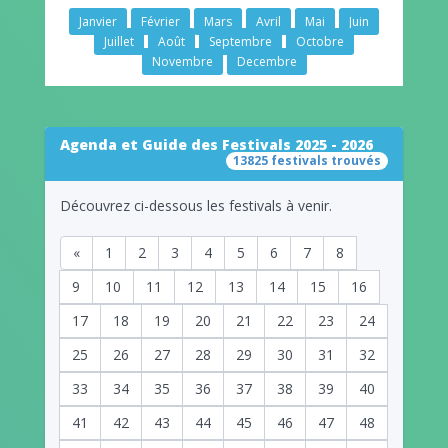
Janvier
Février
Mars
Avril
Mai
Juin
Juillet
Août
Septembre
Octobre
Novembre
Decembre
Agenda et Guide des Festivals 2025 - 2026
13825 festivals trouvés
Découvrez ci-dessous les festivals à venir.
«
1
2
3
4
5
6
7
8
9
10
11
12
13
14
15
16
17
18
19
20
21
22
23
24
25
26
27
28
29
30
31
32
33
34
35
36
37
38
39
40
41
42
43
44
45
46
47
48