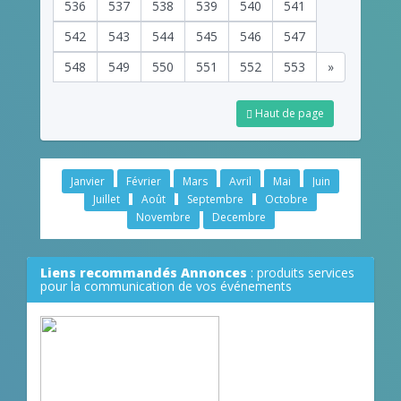
536
537
538
539
540
541
542
543
544
545
546
547
548
549
550
551
552
553
»
Haut de page
Janvier
Février
Mars
Avril
Mai
Juin
Juillet
Août
Septembre
Octobre
Novembre
Decembre
Liens recommandés Annonces
: produits services
pour la communication de vos événements