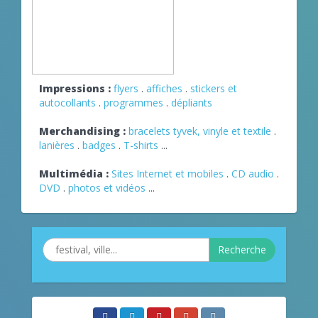
Impressions :
flyers
.
affiches
.
stickers et
autocollants
.
programmes
.
dépliants
Merchandising :
bracelets tyvek, vinyle et textile
.
lanières
.
badges
.
T-shirts
...
Multimédia :
Sites Internet et mobiles
.
CD audio
.
DVD
.
photos et vidéos
...
Recherche