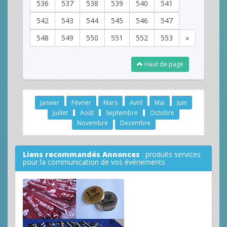
536
537
538
539
540
541
542
543
544
545
546
547
548
549
550
551
552
553
»
Haut de page
Janvier
Février
Mars
Avril
Mai
Juin
Juillet
Août
Septembre
Octobre
Novembre
Decembre
Liens recommandés Annonces
: produits services
pour la communication de vos événements