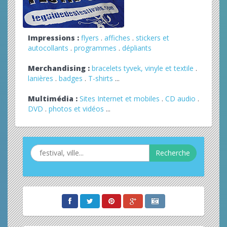
Impressions :
flyers
.
affiches
.
stickers et
autocollants
.
programmes
.
dépliants
Merchandising :
bracelets tyvek, vinyle et textile
.
lanières
.
badges
.
T-shirts
...
Multimédia :
Sites Internet et mobiles
.
CD audio
.
DVD
.
photos et vidéos
...
Recherche