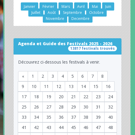
Janvier
Février
Mars
Avril
Mai
Juin
Juillet
Août
Septembre
Octobre
Novembre
Decembre
Agenda et Guide des Festivals 2025 - 2026
13817 festivals trouvés
Découvrez ci-dessous les festivals à venir.
«
1
2
3
4
5
6
7
8
9
10
11
12
13
14
15
16
17
18
19
20
21
22
23
24
25
26
27
28
29
30
31
32
33
34
35
36
37
38
39
40
41
42
43
44
45
46
47
48