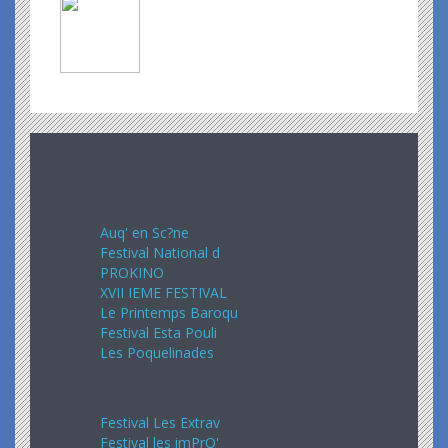
Avril 2024
Auq' en Sc?ne
Festival National d
PROKINO
XVII IEME FESTIVAL
Le Printemps Baroqu
Festival Esta Pouli
Les Poquelinades
Mai 2024
Festival Les Extrav
Festival les imPrO'