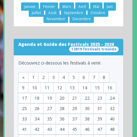
Janvier
Février
Mars
Avril
Mai
Juin
Juillet
Août
Septembre
Octobre
Novembre
Decembre
Agenda et Guide des Festivals 2025 - 2026
13819 festivals trouvés
Découvrez ci-dessous les festivals à venir.
«
1
2
3
4
5
6
7
8
9
10
11
12
13
14
15
16
17
18
19
20
21
22
23
24
25
26
27
28
29
30
31
32
33
34
35
36
37
38
39
40
41
42
43
44
45
46
47
48