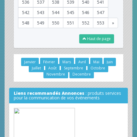
536
537
538
539
540
541
542
543
544
545
546
547
548
549
550
551
552
553
»
Haut de page
Janvier
Février
Mars
Avril
Mai
Juin
Juillet
Août
Septembre
Octobre
Novembre
Decembre
Liens recommandés Annonces
: produits services
pour la communication de vos événements