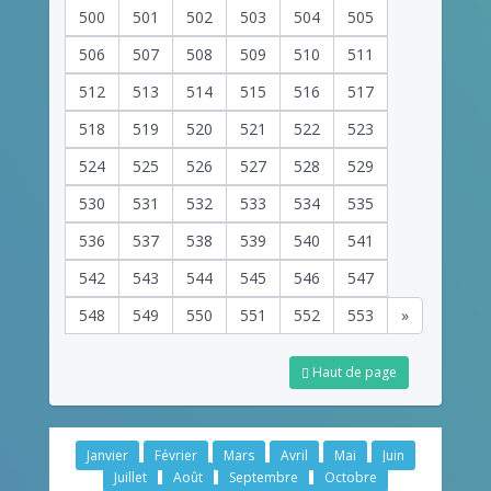
500
501
502
503
504
505
506
507
508
509
510
511
512
513
514
515
516
517
518
519
520
521
522
523
524
525
526
527
528
529
530
531
532
533
534
535
536
537
538
539
540
541
542
543
544
545
546
547
548
549
550
551
552
553
»
Haut de page
Janvier
Février
Mars
Avril
Mai
Juin
Juillet
Août
Septembre
Octobre