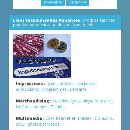
Novembre
Decembre
Liens recommandés Annonces
: produits services
pour la communication de vos événements
Impressions :
flyers
.
affiches
.
stickers et
autocollants
.
programmes
.
dépliants
Merchandising :
bracelets tyvek, vinyle et textile
.
lanières
.
badges
.
T-shirts
...
Multimédia :
Sites Internet et mobiles
.
CD audio
.
DVD
.
photos et vidéos
...