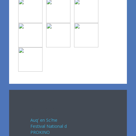
Avril 2024
Auq' en Sc?ne
Festival National d
PROKINO