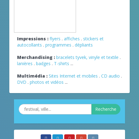
Impressions :
flyers
.
affiches
.
stickers et
autocollants
.
programmes
.
dépliants
Merchandising :
bracelets tyvek, vinyle et textile
.
lanières
.
badges
.
T-shirts
...
Multimédia :
Sites Internet et mobiles
.
CD audio
.
DVD
.
photos et vidéos
...
Recherche