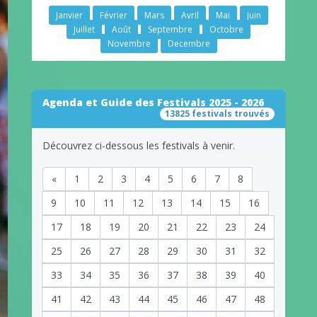
Janvier
Février
Mars
Avril
Mai
Juin
Juillet
Août
Septembre
Octobre
Novembre
Decembre
Agenda et Guide des Festivals 2025 - 2026
13825 festivals trouvés
Découvrez ci-dessous les festivals à venir.
«
1
2
3
4
5
6
7
8
9
10
11
12
13
14
15
16
17
18
19
20
21
22
23
24
25
26
27
28
29
30
31
32
33
34
35
36
37
38
39
40
41
42
43
44
45
46
47
48