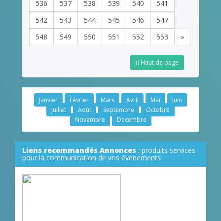
536
537
538
539
540
541
542
543
544
545
546
547
548
549
550
551
552
553
»
Haut de page
Janvier
Février
Mars
Avril
Mai
Juin
Juillet
Août
Septembre
Octobre
Novembre
Decembre
Liens recommandés Annonces
: produits services
pour la communication de vos événements