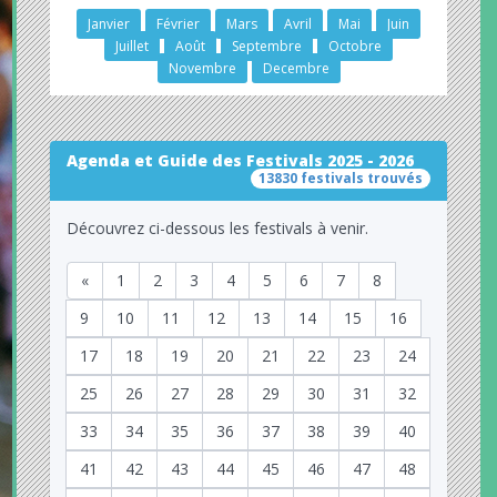
Janvier
Février
Mars
Avril
Mai
Juin
Juillet
Août
Septembre
Octobre
Novembre
Decembre
Agenda et Guide des Festivals 2025 - 2026
13830 festivals trouvés
Découvrez ci-dessous les festivals à venir.
«
1
2
3
4
5
6
7
8
9
10
11
12
13
14
15
16
17
18
19
20
21
22
23
24
25
26
27
28
29
30
31
32
33
34
35
36
37
38
39
40
41
42
43
44
45
46
47
48