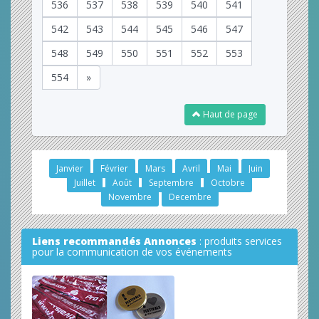
536
537
538
539
540
541
542
543
544
545
546
547
548
549
550
551
552
553
554
»
Haut de page
Janvier
Février
Mars
Avril
Mai
Juin
Juillet
Août
Septembre
Octobre
Novembre
Decembre
Liens recommandés Annonces
: produits services
pour la communication de vos événements