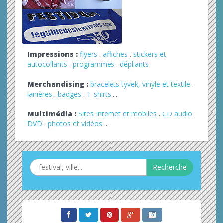
Impressions :
flyers
.
affiches
.
stickers et
autocollants
.
programmes
.
dépliants
Merchandising :
bracelets tyvek, vinyle et textile
.
lanières
.
badges
.
T-shirts
...
Multimédia :
Sites Internet et mobiles
.
CD audio
.
DVD
.
photos et vidéos
...
Recherche