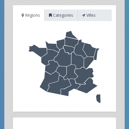
Régions
Categories
Villes
Restez informé