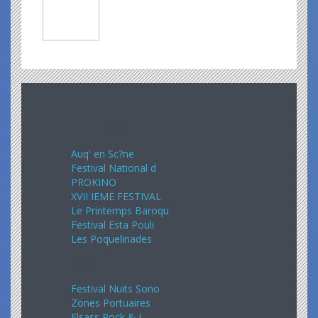
Avril 2024
Auq' en Sc?ne
Festival National d
PROKINO
XVII IEME FESTIVAL
Le Printemps Baroqu
Festival Esta Pouli
Les Poquelinades
Mai 2024
Festival Nuits Sono
Zones Portuaires
Elsass Rock & J