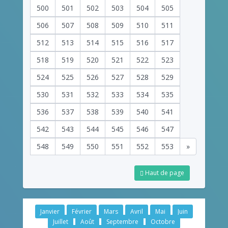
500
501
502
503
504
505
506
507
508
509
510
511
512
513
514
515
516
517
518
519
520
521
522
523
524
525
526
527
528
529
530
531
532
533
534
535
536
537
538
539
540
541
542
543
544
545
546
547
548
549
550
551
552
553
»
Haut de page
Janvier
Février
Mars
Avril
Mai
Juin
Juillet
Août
Septembre
Octobre