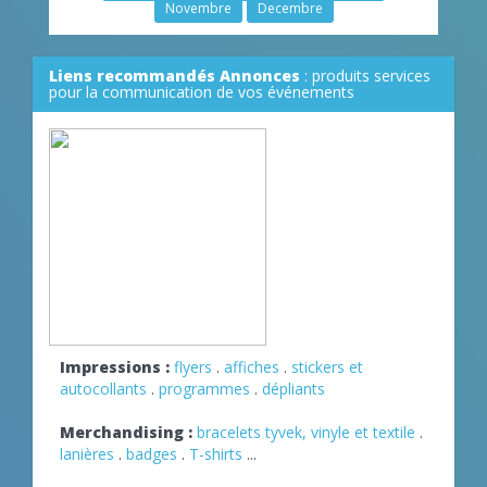
Novembre
Decembre
Liens recommandés Annonces
: produits services
pour la communication de vos événements
Impressions :
flyers
.
affiches
.
stickers et
autocollants
.
programmes
.
dépliants
Merchandising :
bracelets tyvek, vinyle et textile
.
lanières
.
badges
.
T-shirts
...