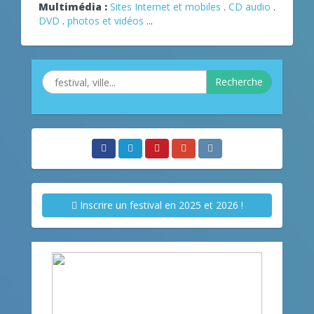
Multimédia :
Sites Internet et mobiles
.
CD audio
.
DVD
.
photos et vidéos
...
Recherche
Inscrire un festival en 2025 et 2026 !