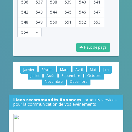
536
537
538
539
540
541
542
543
544
545
546
547
548
549
550
551
552
553
554
»
Haut de page
Janvier
Février
Mars
Avril
Mai
Juin
Juillet
Août
Septembre
Octobre
Novembre
Decembre
Liens recommandés Annonces
: produits services
pour la communication de vos événements