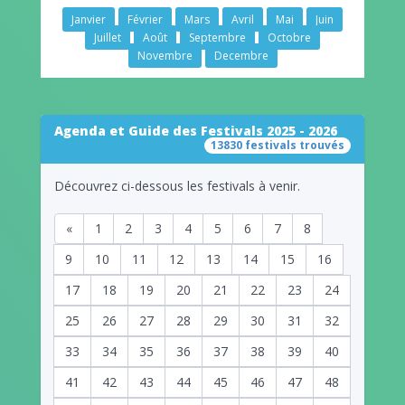
Janvier
Février
Mars
Avril
Mai
Juin
Juillet
Août
Septembre
Octobre
Novembre
Decembre
Agenda et Guide des Festivals 2025 - 2026
13830 festivals trouvés
Découvrez ci-dessous les festivals à venir.
«
1
2
3
4
5
6
7
8
9
10
11
12
13
14
15
16
17
18
19
20
21
22
23
24
25
26
27
28
29
30
31
32
33
34
35
36
37
38
39
40
41
42
43
44
45
46
47
48