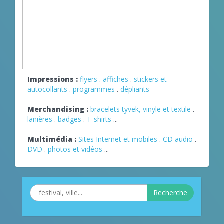
Impressions :
flyers
.
affiches
.
stickers et
autocollants
.
programmes
.
dépliants
Merchandising :
bracelets tyvek, vinyle et textile
.
lanières
.
badges
.
T-shirts
...
Multimédia :
Sites Internet et mobiles
.
CD audio
.
DVD
.
photos et vidéos
...
Recherche