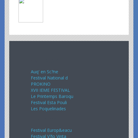
Avril 2024
Auq' en Sc?ne
Festival National d
PROKINO
XVII IEME FESTIVAL
Le Printemps Baroqu
Festival Esta Pouli
Les Poquelinades
Mai 2024
Festival Europ&eacu
Festival V?lo Vinta