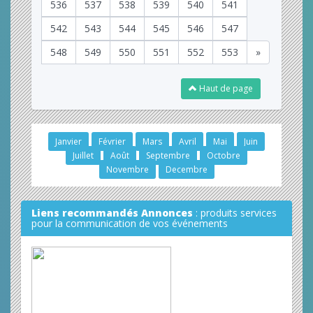
536
537
538
539
540
541
542
543
544
545
546
547
548
549
550
551
552
553
»
Haut de page
Janvier
Février
Mars
Avril
Mai
Juin
Juillet
Août
Septembre
Octobre
Novembre
Decembre
Liens recommandés Annonces
: produits services
pour la communication de vos événements