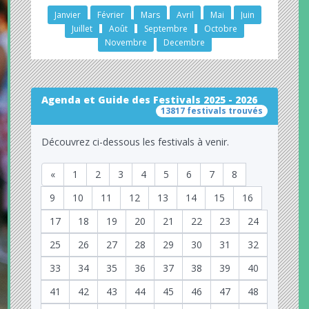
Janvier
Février
Mars
Avril
Mai
Juin
Juillet
Août
Septembre
Octobre
Novembre
Decembre
Agenda et Guide des Festivals 2025 - 2026
13817 festivals trouvés
Découvrez ci-dessous les festivals à venir.
«
1
2
3
4
5
6
7
8
9
10
11
12
13
14
15
16
17
18
19
20
21
22
23
24
25
26
27
28
29
30
31
32
33
34
35
36
37
38
39
40
41
42
43
44
45
46
47
48