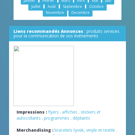
Janvier
Février
Mars
Avril
Mai
Juin
Juillet
Août
Septembre
Octobre
Novembre
Decembre
Liens recommandés Annonces
: produits services
pour la communication de vos événements
Impressions :
flyers
.
affiches
.
stickers et
autocollants
.
programmes
.
dépliants
Merchandising :
bracelets tyvek, vinyle et textile
.