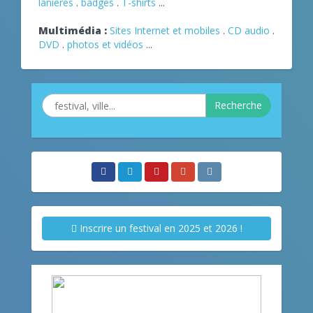
lanières
.
badges
.
T-shirts
...
Multimédia :
Sites Internet et mobiles
.
CD audio
.
DVD
.
photos et vidéos
...
Recherche
Inscrire un festival en 2025 et 2026 !