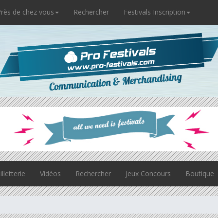
rès de chez vous
Rechercher
Festivals Inscription
illetterie
Vidéos
Rechercher
Jeux Concours
Boutique