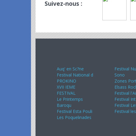
Suivez-nous :
Avril 2024
Mai 20
Auq' en Sc?ne
Festival Nu
Festival National d
Sono
PROKINO
Zones Port
XVII IEME
Elsass Roc
FESTIVAL
Festival l'A
Le Printemps
Festival In
Baroqu
Festival Le
Festival Esta Pouli
Festival le
Les Poquelinades