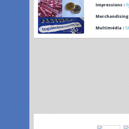
Impressions :
f
Merchandising 
Multimédia :
Si