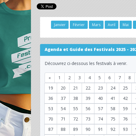
Janvier
Février
Mars
Avril
Mai
Agenda et Guide des Festivals 2025 - 20
Découvrez ci-dessous les festivals à venir.
«
1
2
3
4
5
6
7
8
19
20
21
22
23
24
25
36
37
38
39
40
41
42
53
54
55
56
57
58
59
70
71
72
73
74
75
76
87
88
89
90
91
92
93