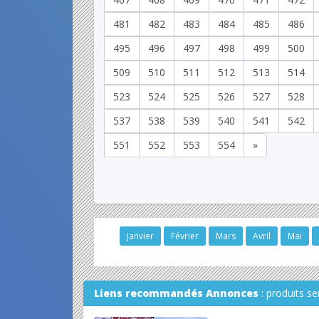
481
482
483
484
485
486
495
496
497
498
499
500
509
510
511
512
513
514
523
524
525
526
527
528
537
538
539
540
541
542
551
552
553
554
»
Janvier
Février
Mars
Avril
Mai
Liens recommandés Annonces
: produits s