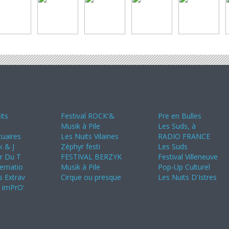
24
Juin 2024
Juillet 2024
its
Festival ROCK'&
Pre en Bulles
Musik à Pile
Les Suds, à
uaires
Les Nuits Vilaines
RADIO FRANCE
k & J
Zéphyr festi
Les Suds
ir Du T
FESTIVAL BERZYK
Festival Villeneuve
ternatio
Musik à Pile
Pop-Up Culturel
s Extrav
Cirque ou presque
Les Nuits D'Istres
s imPrO'