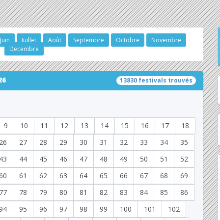
Juin
Juillet
Août
Septembre
Octobre
Novembre
Decembre
26
13830 festivals trouvés
9
10
11
12
13
14
15
16
17
18
26
27
28
29
30
31
32
33
34
35
43
44
45
46
47
48
49
50
51
52
60
61
62
63
64
65
66
67
68
69
77
78
79
80
81
82
83
84
85
86
94
95
96
97
98
99
100
101
102