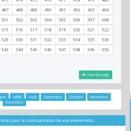
487
488
489
490
491
492
493
494
501
502
503
504
505
506
507
508
515
516
517
518
519
520
521
522
529
530
531
532
533
534
535
536
543
544
545
546
547
548
549
550
Haut de page
Juin
Juillet
Août
Septembre
Octobre
Novembre
Decembre
ervices pour la communication de vos événements