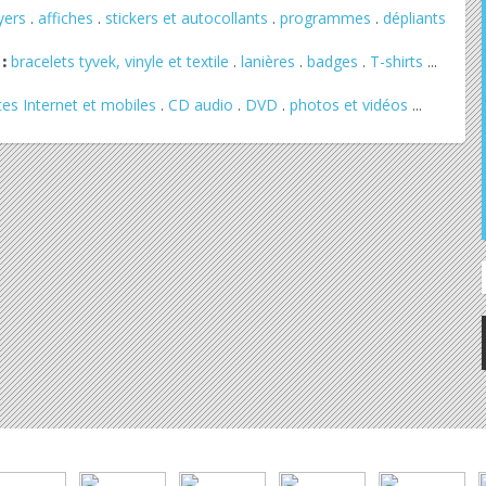
lyers
.
affiches
.
stickers et autocollants
.
programmes
.
dépliants
:
bracelets tyvek, vinyle et textile
.
lanières
.
badges
.
T-shirts
...
tes Internet et mobiles
.
CD audio
.
DVD
.
photos et vidéos
...