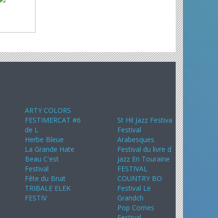
Août 2024
Septembre
2024
ARTY COLORS
FESTIMERCAT #6
St Hil Jazz Festiva
de L
Festival
Herbe Bleue
Arabesques
La Grande Hate
Festival du livre d
Beau C'est
Jazz En Touraine
Festival
FESTIVAL
Fête du Bruit
COUNTRY BO
TRIBALE ELEK
Festival Le
FESTIV
Grandch
Pop Cornes
Festival