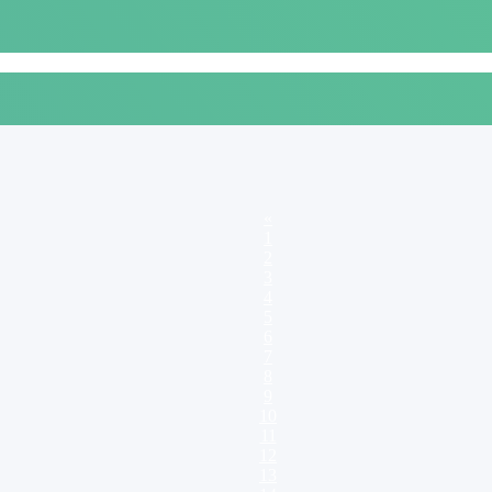
évrier
Mars
Avril
Mai
Juin
Juillet
Août
Septembre
Octobre
Novembre
«
1
2
3
4
5
6
7
8
9
10
11
12
13