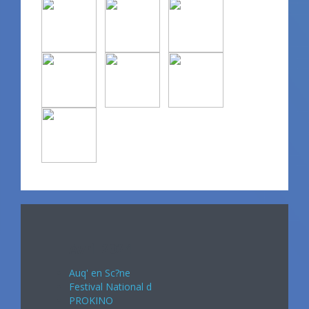
Avril 2024
Auq' en Sc?ne
Festival National d
PROKINO