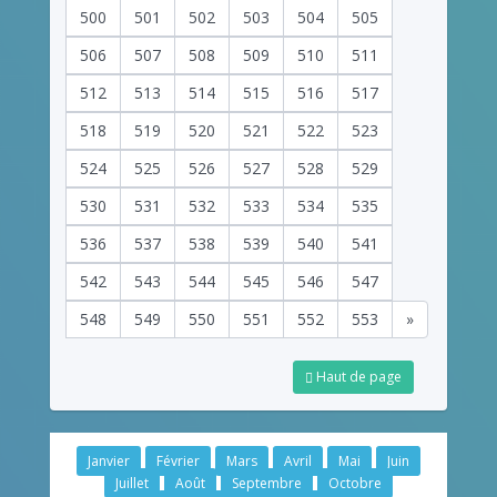
500
501
502
503
504
505
506
507
508
509
510
511
512
513
514
515
516
517
518
519
520
521
522
523
524
525
526
527
528
529
530
531
532
533
534
535
536
537
538
539
540
541
542
543
544
545
546
547
548
549
550
551
552
553
»
Haut de page
Janvier
Février
Mars
Avril
Mai
Juin
Juillet
Août
Septembre
Octobre