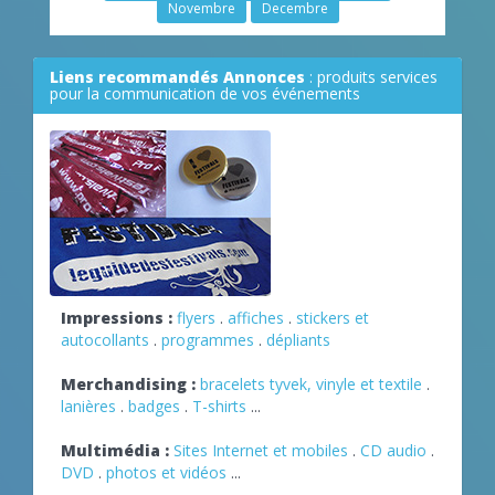
Novembre
Decembre
Liens recommandés Annonces
: produits services
pour la communication de vos événements
Impressions :
flyers
.
affiches
.
stickers et
autocollants
.
programmes
.
dépliants
Merchandising :
bracelets tyvek, vinyle et textile
.
lanières
.
badges
.
T-shirts
...
Multimédia :
Sites Internet et mobiles
.
CD audio
.
DVD
.
photos et vidéos
...