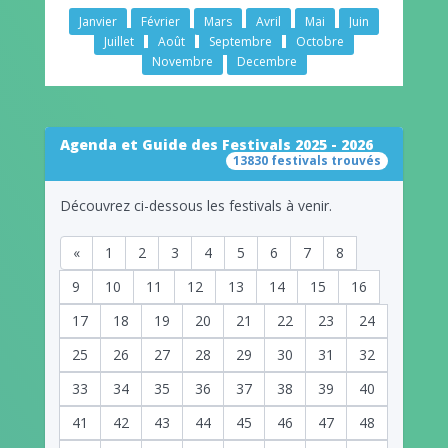
Janvier
Février
Mars
Avril
Mai
Juin
Juillet
Août
Septembre
Octobre
Novembre
Decembre
Agenda et Guide des Festivals 2025 - 2026
13830 festivals trouvés
Découvrez ci-dessous les festivals à venir.
«
1
2
3
4
5
6
7
8
9
10
11
12
13
14
15
16
17
18
19
20
21
22
23
24
25
26
27
28
29
30
31
32
33
34
35
36
37
38
39
40
41
42
43
44
45
46
47
48