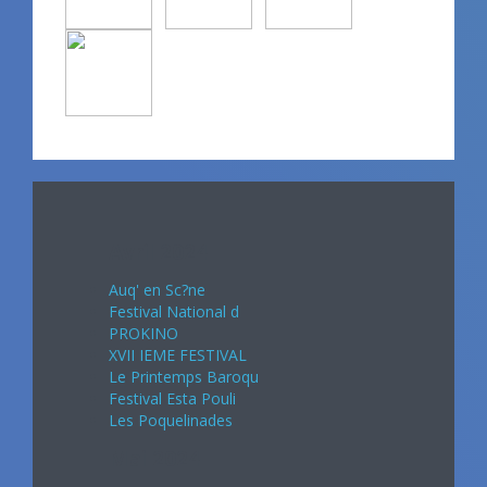
Avril 2024
Auq' en Sc?ne
Festival National d
PROKINO
XVII IEME FESTIVAL
Le Printemps Baroqu
Festival Esta Pouli
Les Poquelinades
Mai 2024