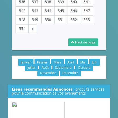
536
537
538
539
540
541
542
543
544
545
546
547
548
549
550
551
552
553
554
»
Haut de page
Janvier
Février
Mars
Avril
Mai
Juin
Juillet
Août
Septembre
Octobre
Novembre
Decembre
Liens recommandés Annonces
: produits services
pour la communication de vos événements