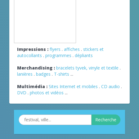
Impressions :
flyers
.
affiches
.
stickers et
autocollants
.
programmes
.
dépliants
Merchandising :
bracelets tyvek, vinyle et textile
.
lanières
.
badges
.
T-shirts
...
Multimédia :
Sites Internet et mobiles
.
CD audio
.
DVD
.
photos et vidéos
...
Recherche