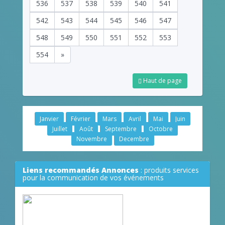
536
537
538
539
540
541
542
543
544
545
546
547
548
549
550
551
552
553
554
»
Haut de page
Janvier
Février
Mars
Avril
Mai
Juin
Juillet
Août
Septembre
Octobre
Novembre
Decembre
Liens recommandés Annonces
: produits services
pour la communication de vos événements