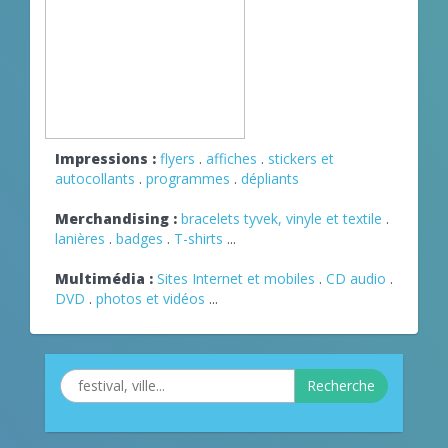
Impressions :
flyers
.
affiches
.
stickers et
autocollants
.
programmes
.
dépliants
Merchandising :
bracelets tyvek, vinyle et textile
.
lanières
.
badges
.
T-shirts
...
Multimédia :
Sites Internet et mobiles
.
CD audio
.
DVD
.
photos et vidéos
...
Recherche