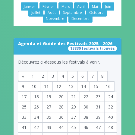
Janvier
Février
Mars
Avril
Mai
Juin
Juillet
Août
Septembre
Octobre
Novembre
Decembre
Agenda et Guide des Festivals 2025 - 2026
13830 festivals trouvés
Découvrez ci-dessous les festivals à venir.
«
1
2
3
4
5
6
7
8
9
10
11
12
13
14
15
16
17
18
19
20
21
22
23
24
25
26
27
28
29
30
31
32
33
34
35
36
37
38
39
40
41
42
43
44
45
46
47
48