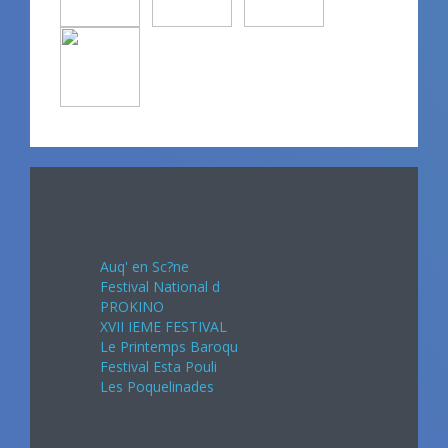
Avril 2024
Auq' en Sc?ne
Festival National d
PROKINO
XVII IEME FESTIVAL
Le Printemps Baroqu
Festival Esta Pouli
Les Poquelinades
Mai 2024